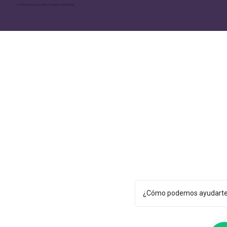
© 2025 Diseñado por Amú. Created on Wix Studio.
¿Cómo podemos ayudart