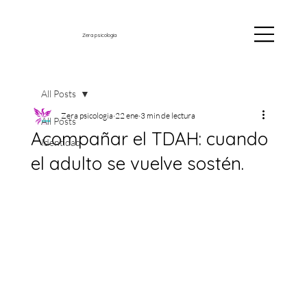
Zera psicología
All Posts
Zera psicologia
22 ene
3 min de lectura
All Posts
Acompañar el TDAH: cuando
Identidad
el adulto se vuelve sostén.