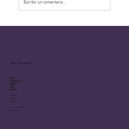
Escribir un comentario...
Aprender a estar solo sin sentirse
abandonado.
Zera Psicología
Home
Acerca de Yenni
Contacto
Tarifa
Servicios
Facebook
Twitter
LinkedIn
Cel: +57 317 808 4694
Cali - colombia