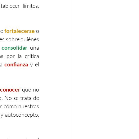
ablecer límites, 
e 
fortalecerse
 o 
es sobre quiénes 
 
consolidar 
una 
 por la crítica 
a 
confianza
 y el 
econocer
 que no 
 No se trata de 
car cómo nuestras 
y autoconcepto, 