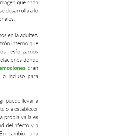
 imagen que cada 
se desarrolla a lo 
onales.
os en la adultez. 
trón interno que 
s esforzarnos 
relaciones donde 
emociones
 eran 
 o incluso para 
l puede llevar a 
e o a establecer 
 propia valía es 
d del afecto y a 
 En cambio, una 