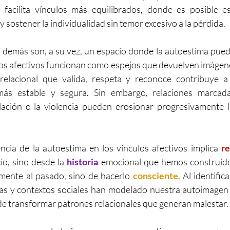
facilita vínculos más equilibrados, donde es posible est
 sostener la individualidad sin temor excesivo a la pérdida.
s demás son, a su vez, un espacio donde la autoestima pued
ulos afectivos funcionan como espejos que devuelven imágen
elacional que valida, respeta y reconoce contribuye a
más estable y segura. Sin embargo, relaciones marcadas
lación o la violencia pueden erosionar progresivamente l
cia de la autoestima en los vínculos afectivos implica 
r
ío, sino desde la 
historia
 emocional que hemos construido.
mente al pasado, sino de hacerlo 
consciente
. Al identifi
as y contextos sociales han modelado nuestra autoimagen 
 de transformar patrones relacionales que generan malestar.