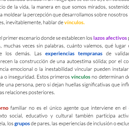
icio de la vida, la manera en que somos mirados, sostenid
moldear la percepción que desarrollamos sobre nosotros m
s, inevitablemente, hablar de 
vínculos.
el primer escenario donde se establecen los 
lazos afectivos
 
, muchas veces sin palabras, cuánto valemos, qué lugar
e los demás. Las 
experiencias tempranas
recen la construcción de una autoestima sólida; por el contr
encia emocional o la inestabilidad vincular pueden instala
ia o inseguridad. Estos primeros 
vínculos 
no determinan de
e una persona, pero sí dejan huellas significativas que infl
as relaciones posteriores.
orno
 familiar no es el único agente que interviene en el
 
xto social, educativo y cultural también participa acti
a, los 
grupos
 de pares, las experiencias de inclusión o exclus