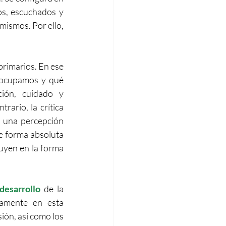
os, escuchados y 
ismos. Por ello, 
primarios. En ese 
 ocupamos y qué 
 de validación, cuidado y 
ario, la crítica 
r una percepción 
 forma absoluta 
uyen en la forma 
desarrollo
 de la 
vamente en esta 
ión, así como los 