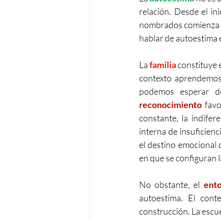
relación. Desde el in
nombrados comienza a 
hablar de autoestima e
La 
familia
 constituye 
contexto aprendemos
podemos esperar d
reconocimiento
 favo
constante, la indifer
interna de insuficienc
el destino emocional d
en que se configuran l
No obstante, el 
ent
autoestima. El conte
construcción. La escuel