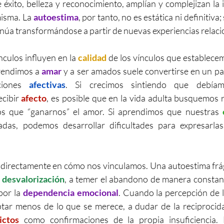
 éxito, belleza y reconocimiento, amplían y complejizan la
isma. La 
autoestima
, por tanto, no es estática ni definitiva; 
tinúa transformándose a partir de nuevas experiencias relaci
culos influyen en la 
calidad
 de los vínculos que establecem
rendimos a 
amar
 y a ser amados suele convertirse en un pa
ciones 
afectivas
. Si crecimos sintiendo que debíamo
cibir
 afecto
, es posible que en la vida adulta busquemos 
 que “ganarnos” el amor. Si aprendimos que nuestras 
das, podemos desarrollar dificultades para expresarlas
 directamente en cómo nos vinculamos. Una autoestima frági
 
desvalorización
, a temer el abandono de manera constant
or la 
dependencia emocional
. Cuando la percepción de la
ptar menos de lo que se merece, a dudar de la reciprocida
ictos
 como confirmaciones de la propia insuficiencia.