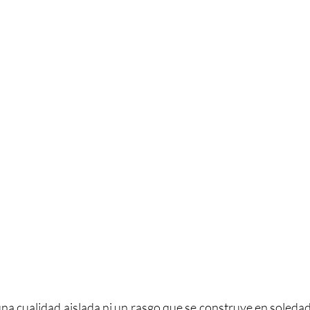
una cualidad aislada ni un rasgo que se construye en soledad