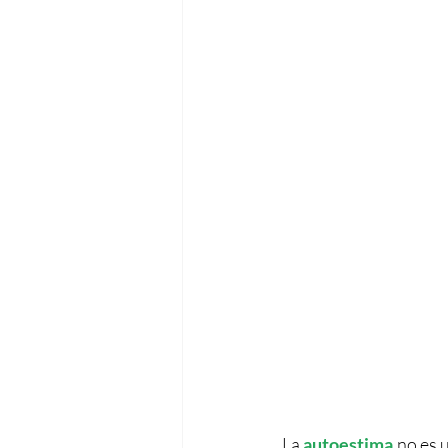
La 
autoestima
 no es 