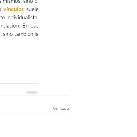
 mismos, sino el 
s 
vínculos
 suele 
o individualista; 
elación. En ese 
 sino también la 
Ver todo