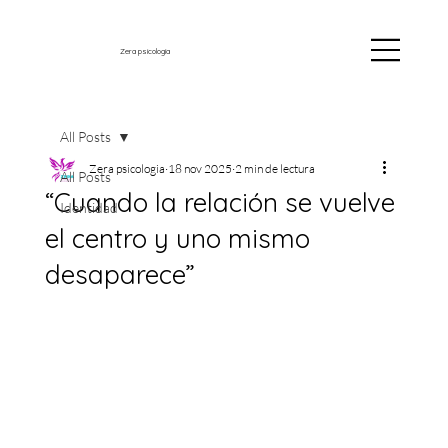
Zera psicología
All Posts
Zera psicologia
18 nov 2025
2 min de lectura
All Posts
“Cuando la relación se vuelve
Identidad
el centro y uno mismo
desaparece”