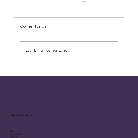
Comentarios
Escribir un comentario...
Aprender a estar solo sin sentirse
abandonado.
Zera Psicología
Home
Acerca de Yenni
Contacto