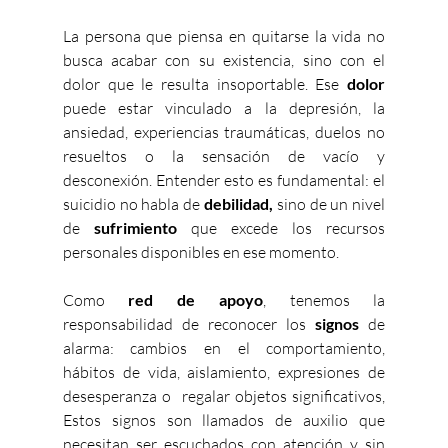
La persona que piensa en quitarse la vida no 
busca acabar con su existencia, sino con el 
dolor que le resulta insoportable. Ese 
dolor 
puede estar vinculado a la depresión, la 
ansiedad, experiencias traumáticas, duelos no 
resueltos o la sensación de vacío y 
desconexión. Entender esto es fundamental: el 
suicidio no habla de 
debilidad,
 sino de un nivel 
de 
sufrimiento
 que excede los recursos 
personales disponibles en ese momento.
Como 
red de apoyo
, tenemos la 
responsabilidad de reconocer los 
signos
 de 
alarma: cambios en el comportamiento, 
hábitos de vida, aislamiento, expresiones de 
desesperanza o  regalar objetos significativos, 
Estos signos son llamados de auxilio que 
necesitan ser escuchados con atención y sin 