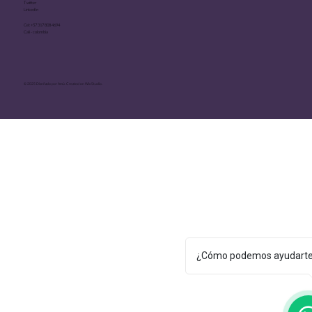
Twitter
LinkedIn
Cel: +57 317 808 4694
Cali - colombia
© 2025 Diseñado por Amú. Created on Wix Studio.
¿Cómo podemos ayudart