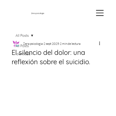
Zera psicología
All Posts
Zera psicologia
2 sept 2025
2 min de lectura
All Posts
El silencio del dolor: una
Identidad
reflexión sobre el suicidio.