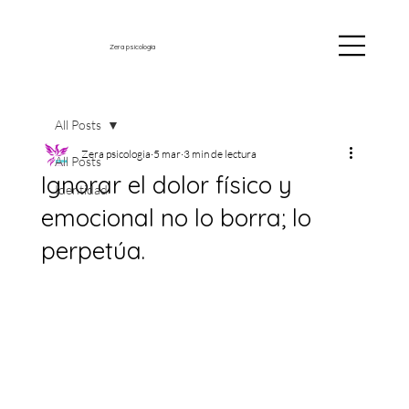
Zera psicología
All Posts
Zera psicologia
5 mar
3 min de lectura
All Posts
Ignorar el dolor físico y
Identidad
emocional no lo borra; lo
perpetúa.