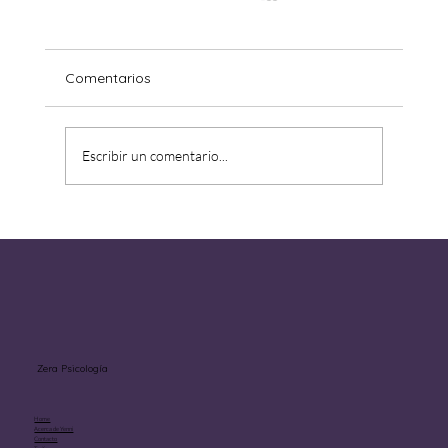
Comentarios
Escribir un comentario...
Aprender a estar solo sin sentirse
abandonado.
Zera Psicología
Home
Acerca de Yenni
Contacto