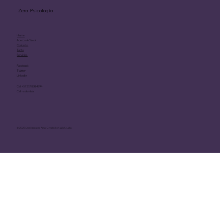
Zera Psicología
Home
Acerca de Yenni
Contacto
Tarifa
Servicios
Facebook
Twitter
LinkedIn
Cel: +57 317 808 4694
Cali - colombia
© 2025 Diseñado por Amú. Created on Wix Studio.