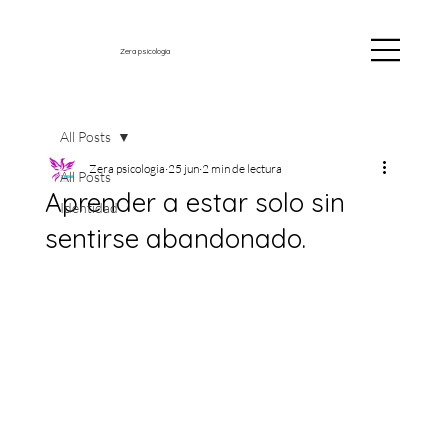
Zera psicología
All Posts
Zera psicologia
25 jun
2 min de lectura
All Posts
Aprender a estar solo sin
Identidad
sentirse abandonado.