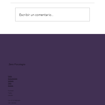
Escribir un comentario...
Aprender a estar solo sin sentirse
abandonado.
Zera Psicología
Home
Acerca de Yenni
Contacto
Tarifa
Servicios
Facebook
Twitter
LinkedIn
Cel: +57 317 808 4694
Cali - colombia