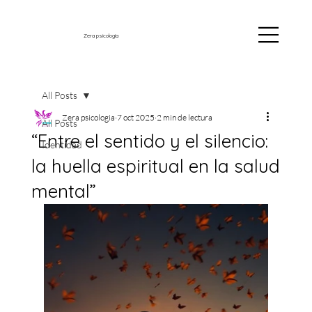
Zera psicología
All Posts
Zera psicologia
7 oct 2025
2 min de lectura
All Posts
“Entre el sentido y el silencio:
Identidad
la huella espiritual en la salud
mental”